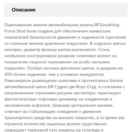
Описание
Ошипованная зимняя автомобильная резина BFGoodrichg-
Force Stud была создана для обеспечения наивысших
показателей безопасности движения и надежности сцепления
со сложным зимним дорожным покрытием. В отдельно взятых
секторах, диаметр фланца шипов различается. Столь
необычное конструктивное решение позитивно влияет на
показателях скорости торможения на особо скользких
покрытиях. Особая система крепления шипов, в среднем на
30% более надежная, чем у основных конкурентов.
Равномерное размещение ошиповки и протекторных блоков
автомобильной шины БФ Гудрич дж-Форс Студ, в сочетании с
направленным строением рисунка протектора, гарантирует
фантастическую стартовую динамику на оледенелом и
заснеженном асфальте. Широкая центральная канавка,
отвечает за стабилизацию поведения и движения
транспортного средства на высоких скоростях, в то время как
огромное количество зацепных кромок существенно
сокращают тормозной путь машины на гололеде и