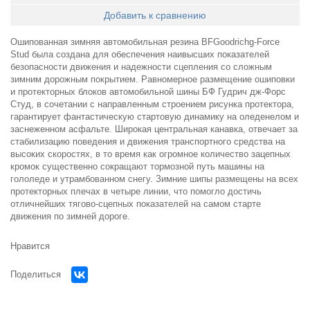
Добавить к сравнению
Ошипованная зимняя автомобильная резина BFGoodrichg-Force
Stud была создана для обеспечения наивысших показателей
безопасности движения и надежности сцепления со сложным
зимним дорожным покрытием. Равномерное размещение ошиповки
и протекторных блоков автомобильной шины БФ Гудрич дж-Форс
Студ, в сочетании с направленным строением рисунка протектора,
гарантирует фантастическую стартовую динамику на оледенелом и
заснеженном асфальте. Широкая центральная канавка, отвечает за
стабилизацию поведения и движения транспортного средства на
высоких скоростях, в то время как огромное количество зацепных
кромок существенно сокращают тормозной путь машины на
гололеде и утрамбованном снегу. Зимние шипы размещены на всех
протекторных плечах в четыре линии, что помогло достичь
отличнейших тягово-сцепных показателей на самом старте
движения по зимней дороге.
Нравится
Поделиться