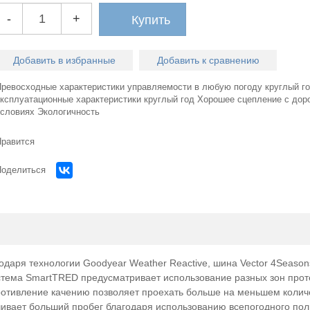
-
+
Купить
Добавить в избранные
Добавить к сравнению
Превосходные характеристики управляемости в любую погоду круглый г
эксплуатационные характеристики круглый год Хорошее сцепление с дор
условиях Экологичность
Нравится
Поделиться
Огромный
Огромный
одаря технологии Goodyear Weather Reactive, шина Vector 4Season
стема SmartTRED предусматривает использование разных зон прот
выбор легковых б/у
грузовых б
противление качению позволяет проехать больше на меньшем колич
ечивает больший пробег благодаря использованию всепогодного по