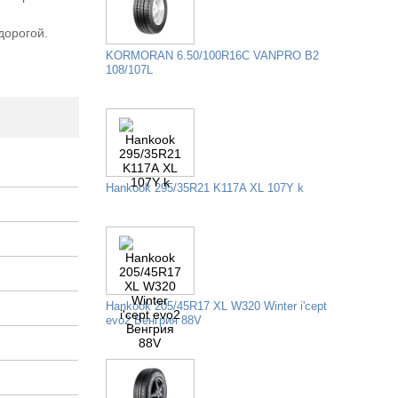
я
НИЦА
дорогой.
KORMORAN 6.50/100R16C VANPRO B2
108/107L
Hankook 295/35R21 K117A XL 107Y k
Hankook 205/45R17 XL W320 Winter i'cept
evo2 Венгрия 88V