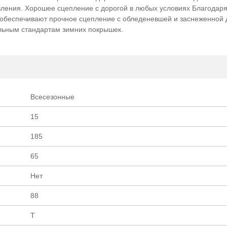
вления. Хорошее сцепление с дорогой в любых условиях Благодар
шин ОПТ/РОЗНИЦА
ОПТ/РОЗ
обеспечивают прочное сцепление с обледеневшей и заснеженной 
альным стандартам зимних покрышек.
Всесезонные
15
185
65
Нет
88
T