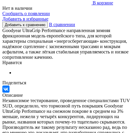
В корзине
Нет в наличии
Сообщить о появлении
Добавить в избранные
В сравнении
Добавить к сравнению
Goodyear UltraGrip Performance направленная зимняя
фрикционная модель европейского типа, для которой
характерны специальная «энергосберегающая» конструкция,
надёжное сцепление с заснеженными трассами и мокрым
асфальтом, а также лёгкая стабильная управляемость и низкое
сопротивление качению.
Нравится
Поделиться
Описание
Независимое тестирование, проведенное специалистами TUV
SUD, определило, что тормозной путь покрышек Goodyear
UltraGrip Performance на снежном покрове в среднем на 3%
меньше, нежели у четырёх конкурентов, лидирующих на
рынке, названия которых почему-то тщательно скрываются.
Производитель же такому результату несказанно рад, ведь по
его мнению это доказывает, что разработчики справились с