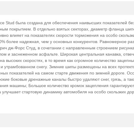
шин ОПТ/РОЗНИЦА
ОПТ/РОЗ
e Stud была создана для обеспечения наивысших показателей бе
ным покрытием. В отдельно взятых секторах, диаметр фланца шип
ивно влияет на показателях скорости торможения на особо скользк
30% более надежная, чем у основных конкурентов. Равномерное р
ич дж-Форс Студ, в сочетании с направленным строением рисунка
ом и заснеженном асфальте. Широкая центральная канавка, отвеч
а высоких скоростях, в то время как огромное количество зацепны
 и утрамбованном снегу. Зимние шипы размещены на всех протект
епных показателей на самом старте движения по зимней дороге. Ос
окие боковые дренажные каналы быстро удаляют снег, грязь, а та
вания машины; Большое количество кромок зацепления гарантирую
ка улучшает стартовую динамику автомобиля на особо скользких до