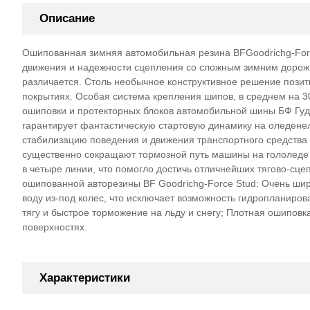
Описание
Ошипованная зимняя автомобильная резина BFGoodrichg-Forc
движения и надежности сцепления со сложным зимним дорож
различается. Столь необычное конструктивное решение позит
покрытиях. Особая система крепления шипов, в среднем на 
ошиповки и протекторных блоков автомобильной шины БФ Гудр
гарантирует фантастическую стартовую динамику на оледенел
стабилизацию поведения и движения транспортного средства н
существенно сокращают тормозной путь машины на гололеде
в четыре линии, что помогло достичь отличнейших тягово-сц
ошипованной авторезины BF Goodrichg-Force Stud: Очень шир
воду из-под колес, что исключает возможность гидропланиро
тягу и быстрое торможение на льду и снегу; Плотная ошипов
поверхностях.
Характеристики