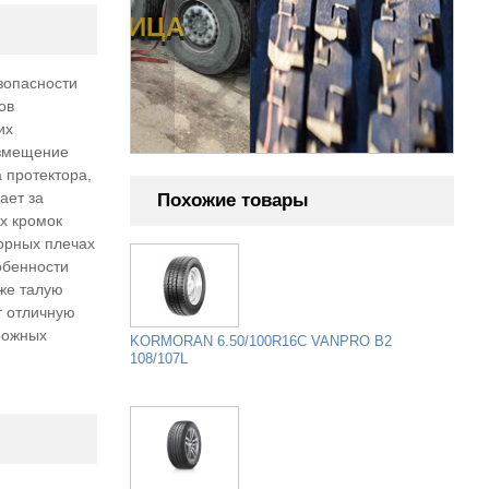
НИЦА
зопасности
ов
их
азмещение
 протектора,
ает за
Похожие товары
х кромок
орных плечах
обенности
кже талую
т отличную
рожных
KORMORAN 6.50/100R16C VANPRO B2
108/107L