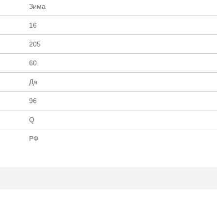
Зима
16
205
60
Да
96
Q
РФ