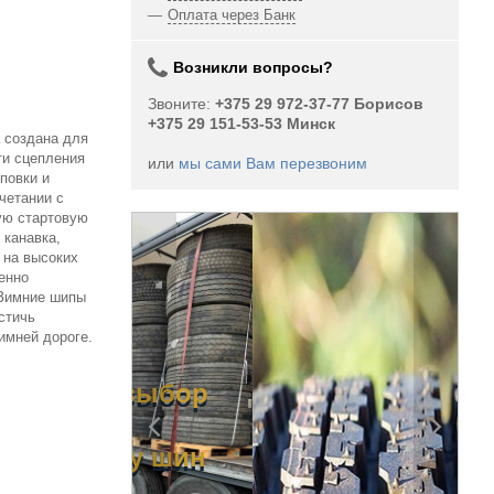
Оплата через Банк
Возникли вопросы?
Звоните:
+375 29 972-37-77 Борисов
+375 29 151-53-53 Минск
 создана для
ти сцепления
или
мы сами Вам перезвоним
повки и
четании с
ую стартовую
 канавка,
 на высоких
венно
 Зимние шипы
стичь
имней дороге.
 выбор
/у шин