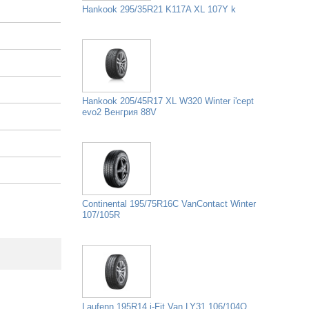
Hankook 295/35R21 K117A XL 107Y k
Hankook 205/45R17 XL W320 Winter i'cept
evo2 Венгрия 88V
Continental 195/75R16C VanContact Winter
107/105R
Laufenn 195R14 i-Fit Van LY31 106/104Q