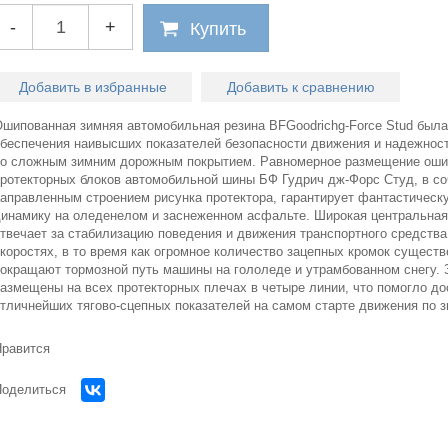
-
+
Купить
Добавить в избранные
Добавить к сравнению
Ошипованная зимняя автомобильная резина BFGoodrichg-Force Stud была
обеспечения наивысших показателей безопасности движения и надежнос
со сложным зимним дорожным покрытием. Равномерное размещение оши
протекторных блоков автомобильной шины БФ Гудрич дж-Форс Студ, в со
направленным строением рисунка протектора, гарантирует фантастическ
динамику на оледенелом и заснеженном асфальте. Широкая центральная
отвечает за стабилизацию поведения и движения транспортного средства
коростях, в то время как огромное количество зацепных кромок сущест
сокращают тормозной путь машины на гололеде и утрамбованном снегу.
размещены на всех протекторных плечах в четыре линии, что помогло до
отличнейших тягово-сцепных показателей на самом старте движения по з
Нравится
Огромный
Огромный
Поделиться
выбор легковых б/у
грузовых б