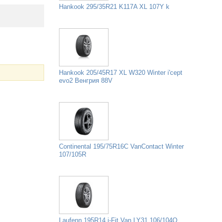
Hankook 295/35R21 K117A XL 107Y k
Hankook 205/45R17 XL W320 Winter i'cept
evo2 Венгрия 88V
Continental 195/75R16C VanContact Winter
107/105R
Laufenn 195R14 i-Fit Van LY31 106/104Q