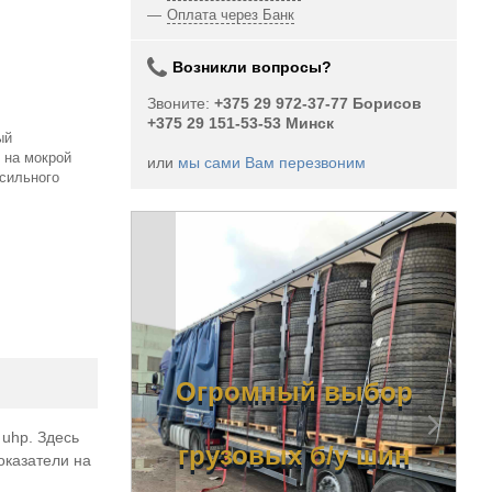
Оплата через Банк
Возникли вопросы?
Звоните:
+375 29 972-37-77 Борисов
+375 29 151-53-53 Минск
ый
 на мокрой
или
мы сами Вам перезвоним
 сильного
ный
Огромный выбор
uhp. Здесь
вых б/у
грузовых б/у шин
оказатели на