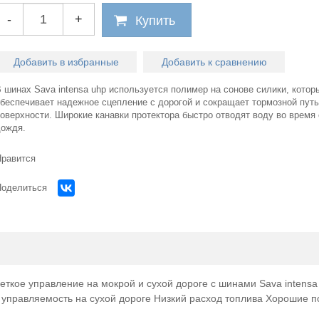
-
+
Купить
Добавить в избранные
Добавить к сравнению
 шинах Sava intensa uhp используется полимер на сонове силики, котор
обеспечивает надежное сцепление с дорогой и сокращает тормозной путь
оверхности. Широкие канавки протектора быстро отводят воду во время
дождя.
Нравится
Поделиться
Огром
ткое управление на мокрой и сухой дороге с шинами Sava intensa 
выбор легко
правляемость на сухой дороге Низкий расход топлива Хорошие п