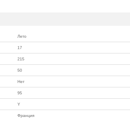
шин ОПТ/Р
Лето
17
215
50
Нет
95
Y
Франция