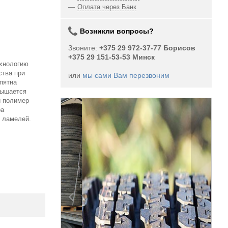
Оплата через Банк
Возникли вопросы?
Звоните:
+375 29 972-37-77 Борисов
+375 29 151-53-53 Минск
ехнологию
ства при
или
мы сами Вам перезвоним
пятна
вышается
й полимер
ра
 ламелей.
 выбор
/у шин