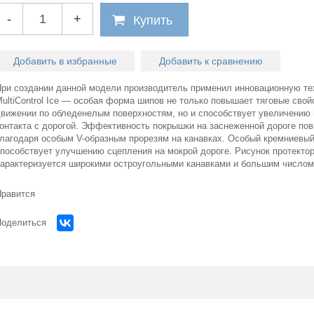
-
+
Купить
Добавить в избранные
Добавить к сравнению
При создании данной модели производитель применил инновационную т
ultiControl Ice — особая форма шипов не только повышает тяговые свой
движении по обледенелым поверхностям, но и способствует увеличению 
контакта с дорогой. Эффективность покрышки на заснеженной дороге по
благодаря особым V-образным прорезям на канавках. Особый кремниевы
способствует улучшению сцепления на мокрой дороге. Рисунок протекто
характеризуется широкими остроугольными канавками и большим числом
Нравится
Поделиться
Огромный
Огромный
выбор легковых б/у
грузовых б