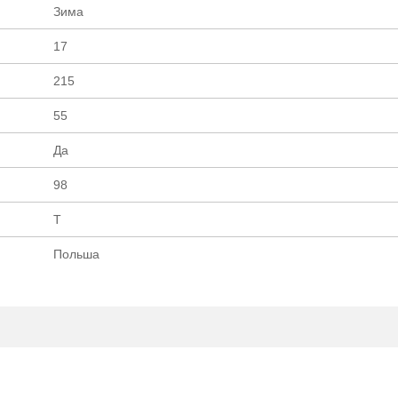
Зима
шин ОПТ/РОЗНИЦА
ОПТ/РОЗ
17
215
55
Да
98
T
Польша