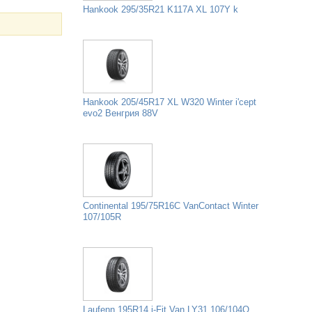
Hankook 295/35R21 K117A XL 107Y k
Hankook 205/45R17 XL W320 Winter i'cept
evo2 Венгрия 88V
Continental 195/75R16C VanContact Winter
107/105R
Laufenn 195R14 i-Fit Van LY31 106/104Q