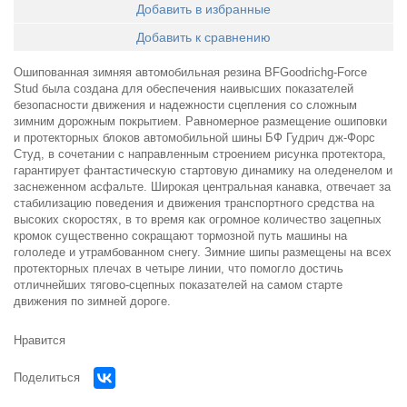
Добавить в избранные
Добавить к сравнению
Ошипованная зимняя автомобильная резина BFGoodrichg-Force
Stud была создана для обеспечения наивысших показателей
безопасности движения и надежности сцепления со сложным
зимним дорожным покрытием. Равномерное размещение ошиповки
и протекторных блоков автомобильной шины БФ Гудрич дж-Форс
Студ, в сочетании с направленным строением рисунка протектора,
гарантирует фантастическую стартовую динамику на оледенелом и
заснеженном асфальте. Широкая центральная канавка, отвечает за
стабилизацию поведения и движения транспортного средства на
высоких скоростях, в то время как огромное количество зацепных
кромок существенно сокращают тормозной путь машины на
гололеде и утрамбованном снегу. Зимние шипы размещены на всех
протекторных плечах в четыре линии, что помогло достичь
отличнейших тягово-сцепных показателей на самом старте
движения по зимней дороге.
Нравится
Поделиться