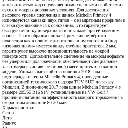
комфортностью хода и улучшенными сцепными свойствами в
сухих и мокрых дорожных условиях. Для достижения
высокого уровня сцепления в шинах Michelin Primacy 4
используются канавки двух типов – с квадратным профилем и
слегка суживающимся к основанию. Это гарантирует
быструю очистку поверхности шины даже при её заметном
износе. Таким образом шины «Примаси» четвёртого
поколения как в новом, так и изношенном состоянии (под
«изношенными» имеется ввиду глубина протектора 2 мм),
гарантируют высокую производительность на мокрой
поверхности. Дополнительное сцепление на мокром асфальте
без ущерба для долговечности обеспечивают специальные
эластомеры в составе резиновой смеси протектора данной
модели. Уникальные свойства новинки 2018 года
подтверждают тесты Michelin Primacy 4, проведенные
организацией технического надзора TÜV SÜD по заказу
Мишлен. В июне-июле 2017 года шины Michelin Primacy 4 в
размере 205/55 R16 91V, установленные на VW Golf 7,
прошли испытания на эффективность мокрого торможения в
скоростном диапазоне 80-20 км/ч.
Характеристики
Сезон
Лето
Радиус