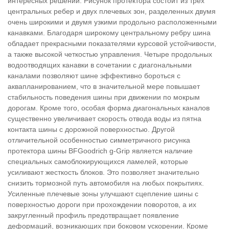
интересных решений. Рисунок протектора состоит из трех
центральных ребер и двух плечевых зон, разделенных двумя
очень широкими и двумя узкими продольно расположенными
канавками. Благодаря широкому центральному ребру шина
обладает прекрасными показателями курсовой устойчивости,
а также высокой четкостью управления. Четыре продольных
водоотводящих канавки в сочетании с диагональными
каналами позволяют шине эффективно бороться с
аквапланированием, что в значительной мере повышает
стабильность поведения шины при движении по мокрым
дорогам. Кроме того, особая форма диагональных каналов
существенно увеличивает скорость отвода воды из пятна
контакта шины с дорожной поверхностью. Другой
отличительной особенностью симметричного рисунка
протектора шины BFGoodrich g-Grip является наличие
специальных самоблокирующихся ламелей, которые
усиливают жесткость блоков. Это позволяет значительно
снизить тормозной путь автомобиля на любых покрытиях.
Усиленные плечевые зоны улучшают сцепление шины с
поверхностью дороги при прохождении поворотов, а их
закругленный профиль предотвращает появление
деформаций, возникающих при боковом ускорении. Кроме