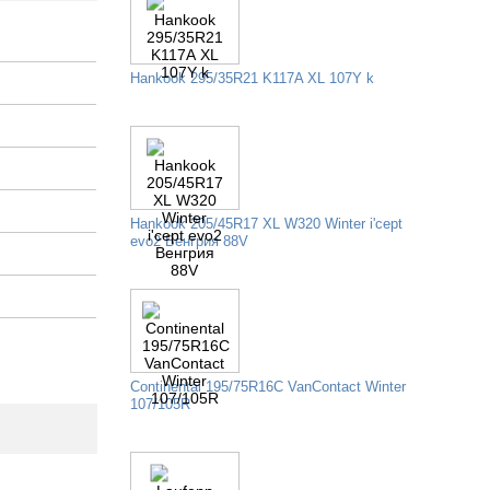
ОЗНИЦА
ОПТ/РОЗНИЦА
Hankook 295/35R21 K117A XL 107Y k
Hankook 205/45R17 XL W320 Winter i'cept
evo2 Венгрия 88V
Continental 195/75R16C VanContact Winter
107/105R