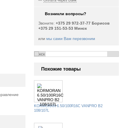
Оплата через Банк
Возникли вопросы?
Звоните:
+375 29 972-37-77 Борисов
+375 29 151-53-53 Минск
или
мы сами Вам перезвоним
Похожие товары
правление
ный
Огромный выбор
KORMORAN 6.50/100R16C VANPRO B2
108/107L
вых б/у
грузовых б/у шин