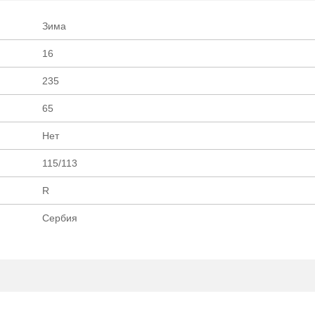
шин ОПТ/Р
Зима
16
235
65
Нет
115/113
R
Сербия