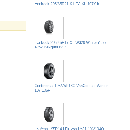
Hankook 295/35R21 K117A XL 107Y k
Hankook 205/45R17 XL W320 Winter i'cept
evo2 Венгрия 88V
Continental 195/75R16C VanContact Winter
107/105R
Laufenn 195R14 i-Fit Van LY31 106/104Q