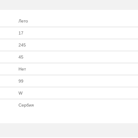
шин ОПТ/РОЗНИ
Лето
17
245
45
Нет
99
W
Сербия