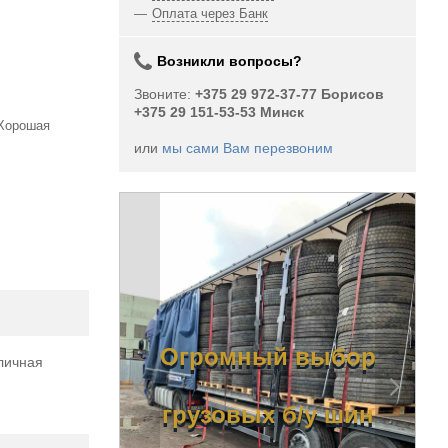
Оплата через Банк
Возникли вопросы?
Звоните:
+375 29 972-37-77 Борисов
+375 29 151-53-53 Минск
 Хорошая
или
мы сами Вам перезвоним
Огромный выбор
личная
б/у
грузовых б/у шин