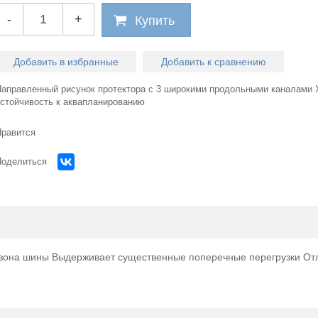
-
+
Купить
Добавить в избранные
Добавить к сравнению
Направленный рисунок протектора с 3 широкими продольными каналами
устойчивость к аквапланированию
Нравится
Поделиться
Огромный
я зона шины Выдерживает существенные поперечные перегрузки От
выбор легковых 