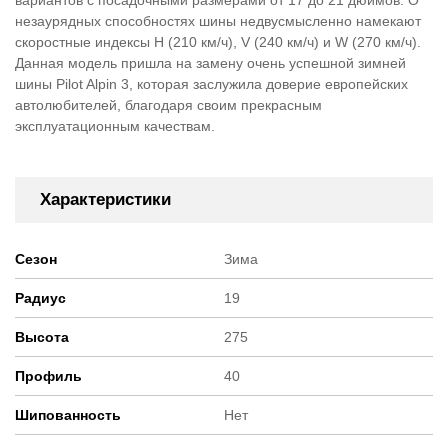
вариантов с посадочными размерами от 17 до 21 дюймов. О
незаурядных способностях шины недвусмысленно намекают
скоростные индексы H (210 км/ч), V (240 км/ч) и W (270 км/ч).
Данная модель пришла на замену очень успешной зимней
шины Pilot Alpin 3, которая заслужила доверие европейских
автолюбителей, благодаря своим прекрасным
эксплуатационным качествам.
Характеристики
Сезон
Зима
Радиус
19
Высота
275
Профиль
40
Шипованность
Нет