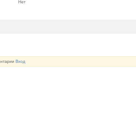
Нет
шин ОПТ/Р
ентарии
Вход