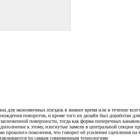
 шина для экономичных поездок в зимнее время или в течение все
охождения поворотов, и кроме того их дизайн был доработан д
аснеженной поверхности, тогда как форма поперечных канавок,
В дополнение к этому, изогнутые ламели в центральной секции 
и прошлого поколения, что говорит об усилении сцепления на 
готавливаются по самым современным технологиям