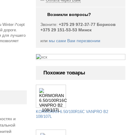
Оплата через Банк
Возникли вопросы?
Звоните:
+375 29 972-37-77 Борисов
Winter i*cept
+375 29 151-53-53 Минск
й дороге.
и для лучшего
или
мы сами Вам перезвоним
 позволяет
Похожие товары
Огромный
KORMORAN 6.50/100R16C VANPRO B2
108/107L
остях и
выбор легковых б/у
тальной
 нитей