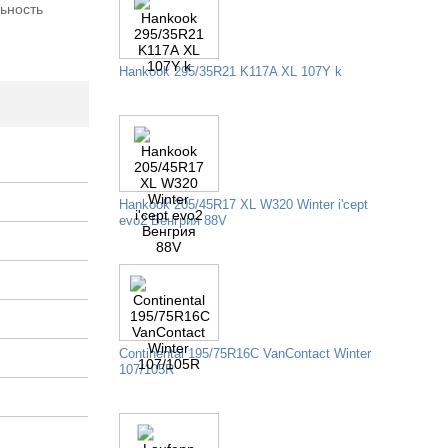
шин ОПТ/РОЗНИЦА
ьность
Hankook 295/35R21 K117A XL 107Y k
Hankook 205/45R17 XL W320 Winter i'cept
evo2 Венгрия 88V
Continental 195/75R16C VanContact Winter
107/105R