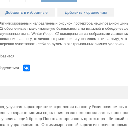
Добавить в избранные
Добавить к сравнению
Оптимизированный направленный рисунок протектора нешипованной шины 
iZ2 обеспечивает максимальную безопасность на влажной и обледеневше
Улучшенные шины Winter i*cept iZ2 оснащены зигзагообразными ламелям
цепления на снегу, отличного торможения и управляемости на льду, что
уверенно чувствовать себя за рулем в экстремальных зимних условиях.
Нравится
Поделиться
ег, улучшая характеристики сцепления на снегу.Резиновая смесь с
енные характеристики сцепления на заснеженных/влажных поверхн
усиливающий брекер Повышает прочность протектора. Широкий с
чшает управляемость. Оптимизированный каркас из полиэстеровых