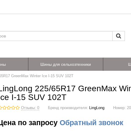
ины
Шины для сельхозтехники
Ш
65R17 GreenMax Winter Ice I-15 SUV 102T
LingLong 225/65R17 GreenMax Win
Ice I-15 SUV 102T
Отзывы: 0
Бренд производителя:
LingLong
Номер:
2
Цена по запросу
Обратный звонок