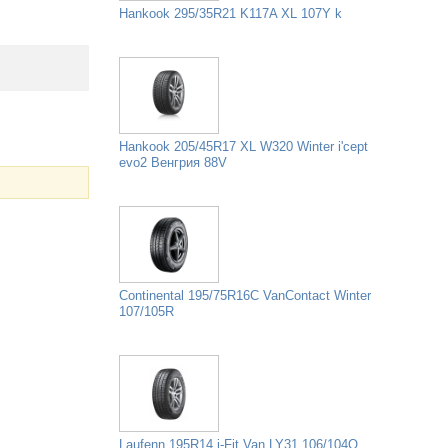
Hankook 295/35R21 K117A XL 107Y k
Hankook 205/45R17 XL W320 Winter i'cept
evo2 Венгрия 88V
Continental 195/75R16C VanContact Winter
107/105R
Laufenn 195R14 i-Fit Van LY31 106/104Q