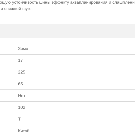
шую устойчивость шины эффекту аквапланирования и слашпленин
шин ОПТ/Р
и снежной шуге.
Зима
17
225
65
Нет
102
T
Китай