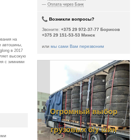
Оплата через Банк
Возникли вопросы?
Звоните:
+375 29 972-37-77 Борисов
+375 29 151-53-53 Минск
ования на
е автошины,
или
мы сами Вам перезвоним
glong в 2017
сляет высокую
ия с зимними
ный
Огромный выбор
вых б/у
грузовых б/у шин
ими