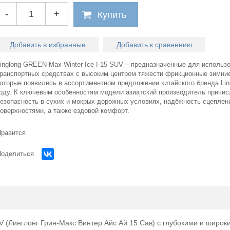
-
+
Купить
Добавить в избранные
Добавить к сравнению
inglong GREEN-Max Winter Ice I-15 SUV – предназначенные для использ
транспортных средствах с высоким центром тяжести фрикционные зимни
оторые появились в ассортиментном предложении китайского бренда Lin
году. К ключевым особенностям модели азиатский производитель причи
безопасность в сухих и мокрых дорожных условиях, надёжность сцеплен
поверхностями, а также ездовой комфорт.
Нравится
Поделиться
Огром
выбор легко
V (Линглонг Грин-Макс Винтер Айс Ай 15 Сав) с глубокими и широк